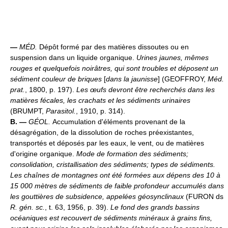
—
MÉD.
Dépôt formé par des matières dissoutes ou en
suspension dans un liquide organique.
Urines jaunes, mêmes
rouges et quelquefois noirâtres, qui sont troubles et déposent un
sédiment couleur de briques
[
dans la jaunisse
] (GEOFFROY,
Méd.
prat.
, 1800, p. 197).
Les œufs devront être recherchés dans les
matières fécales, les crachats et les sédiments urinaires
(BRUMPT,
Parasitol.
, 1910, p. 314).
B. —
GÉOL.
Accumulation d'éléments provenant de la
désagrégation, de la dissolution de roches préexistantes,
transportés et déposés par les eaux, le vent, ou de matières
d'origine organique.
Mode de formation des sédiments;
consolidation, cristallisation des sédiments; types de sédiments.
Les chaînes de montagnes ont été formées aux dépens des 10 à
15 000 mètres de sédiments de faible profondeur accumulés dans
les gouttières de subsidence, appelées géosynclinaux
(FURON ds
R. gén. sc.
, t. 63, 1956, p. 39).
Le fond des grands bassins
océaniques est recouvert de sédiments minéraux à grains fins,