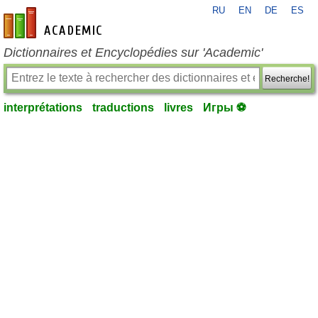
RU
EN
DE
ES
fr-academic.com
Dictionnaires et Encyclopédies sur 'Academic'
Recherche!
interprétations
traductions
livres
Игры ⚽