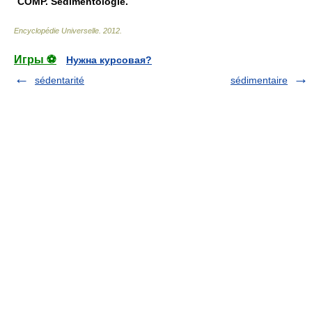
COMP.
Sédimentologie.
Encyclopédie Universelle
.
2012
.
Игры ⚽
Нужна курсовая?
sédentarité
sédimentaire