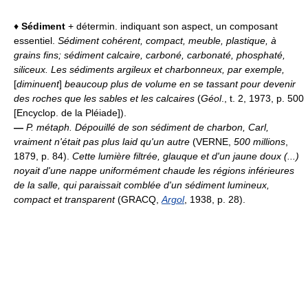
♦
Sédiment
+ détermin. indiquant son aspect, un composant
essentiel.
Sédiment cohérent, compact, meuble, plastique, à
grains fins; sédiment calcaire, carboné, carbonaté, phosphaté,
siliceux.
Les sédiments argileux et charbonneux, par exemple,
[
diminuent
]
beaucoup plus de volume en se tassant pour devenir
des roches que les sables et les calcaires
(
Géol
., t. 2, 1973, p. 500
[Encyclop. de la Pléiade]).
—
P. métaph.
Dépouillé de son sédiment de charbon, Carl,
vraiment n'était pas plus laid qu'un autre
(VERNE,
500 millions
,
1879, p. 84).
Cette lumière filtrée, glauque et d'un jaune doux (...)
noyait d'une nappe uniformément chaude les régions inférieures
de la salle, qui paraissait comblée d'un sédiment lumineux,
compact et transparent
(GRACQ,
Argol
, 1938, p. 28).