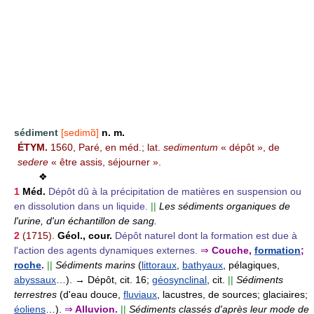
sédiment
[sedimɑ̃]
n. m.
ÉTYM.
1560, Paré, en méd.; lat.
sedimentum
« dépôt », de
sedere
« être assis, séjourner ».
❖
1
Méd.
Dépôt dû à la précipitation de matières en suspension ou
en dissolution dans un liquide.
||
Les sédiments organiques de
l'urine, d'un échantillon de sang.
2
(1715).
Géol., cour.
Dépôt naturel dont la formation est due à
l'action des agents dynamiques externes.
⇒
Couche,
formation
;
roche
.
||
Sédiments marins
(
littoraux
,
bathyaux
, pélagiques,
abyssaux
…).
→ Dépôt, cit. 16;
géosynclinal
, cit.
||
Sédiments
terrestres
(d'eau douce,
fluviaux
, lacustres, de sources; glaciaires;
éoliens
…).
⇒
Alluvion.
||
Sédiments classés d'après leur mode de