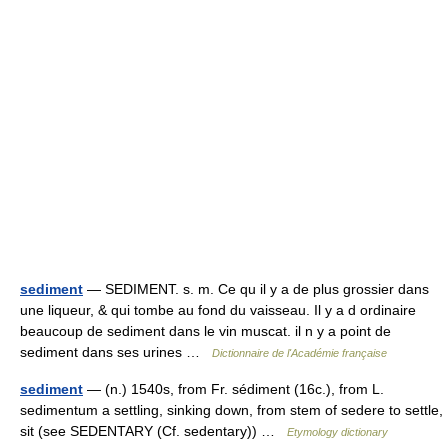
sediment
— SEDIMENT. s. m. Ce qu il y a de plus grossier dans
une liqueur, & qui tombe au fond du vaisseau. Il y a d ordinaire
beaucoup de sediment dans le vin muscat. il n y a point de
sediment dans ses urines …
Dictionnaire de l'Académie française
sediment
— (n.) 1540s, from Fr. sédiment (16c.), from L.
sedimentum a settling, sinking down, from stem of sedere to settle,
sit (see SEDENTARY (Cf. sedentary)) …
Etymology dictionary