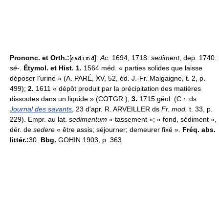
Prononc. et Orth.:
[
].
Ac.
1694, 1718:
sediment
, dep. 1740:
sé-
.
Étymol. et Hist. 1.
1564 méd. « parties solides que laisse
déposer l'urine » (A. PARÉ, XV, 52, éd. J.-Fr. Malgaigne, t. 2, p.
499);
2.
1611 « dépôt produit par la précipitation des matières
dissoutes dans un liquide » (COTGR.);
3.
1715 géol. (C.r. ds
Journal des savants
, 23 d'apr. R. ARVEILLER ds
Fr. mod.
t. 33, p.
229). Empr. au lat.
sedimentum
« tassement »; « fond, sédiment »,
dér. de
sedere
« être assis; séjourner; demeurer fixé ».
Fréq. abs.
littér.:
30.
Bbg.
GOHIN 1903, p. 363.