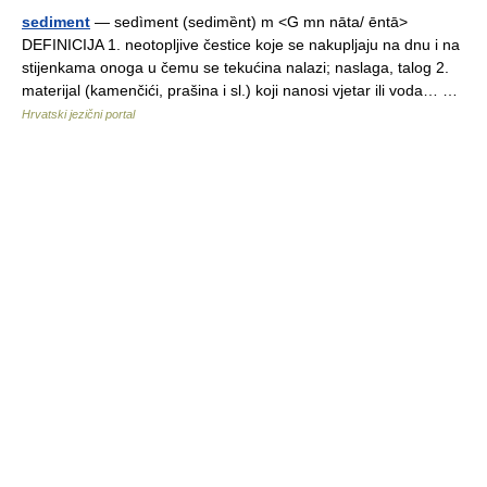
sediment
— sedìment (sedimȅnt) m <G mn nāta/ ēntā>
DEFINICIJA 1. neotopljive čestice koje se nakupljaju na dnu i na
stijenkama onoga u čemu se tekućina nalazi; naslaga, talog 2.
materijal (kamenčići, prašina i sl.) koji nanosi vjetar ili voda… …
Hrvatski jezični portal