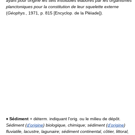
ayant pour origine les sels insolubles élaborés par les organismes
planctoniques pour la constitution de leur squelette externe
(
Géophys.
, 1971, p. 815 [Encyclop. de la Pléiade]).
♦
Sédiment
+ déterm. indiquant l'orig. ou le milieu de dépôt.
Sédiment (
d'origine
) biologique, chimique; sédiment (
d'origine
)
fluviatile, lacustre, lagunaire; sédiment continental, côtier, littoral,