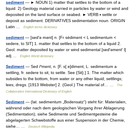
sediment
— ► NOUN 1) matter that settles to the bottom of a
liquid. 2) Geology material carried in particles by water or wind and
deposited on the land surface or seabed. ► VERB ▪ settle or
deposit as sediment. DERIVATIVES sedimentation noun. ORIGIN
Latin …
English terms dictionary
sediment
— [sed′ə mənt] n. [Fr sédiment < L sedimentum <
sedere, to SIT] 1. matter that settles to the bottom of a liquid 2.
Geol. matter deposited by water or wind sedimental [sed′əment′ l]
adj …
English World dictionary
Sediment
— Sed i*ment, n. [F. s[ e]diment, L. sedimentum a
settling, fr. sedere to sit, to settle. See {Sit}.] 1. The matter which
subsides to the bottom, from water or any other liquid; settlings;
lees; dregs. [1913 Webster] 2. (Geol.) The material of… …
The
Collaborative International Dictionary of English
Sediment
— (lat. sedimentum „Bodensatz“) steht für: Materialien,
während oder nach dem geologischen Vorgang ihrer Ablagerung
(Sedimentation); siehe Sedimente und Sedimentgesteine die
abgelagerten Schwebstoffe aus einer Suspension in der Chemie,
siehe… …
Deutsch Wikipedia