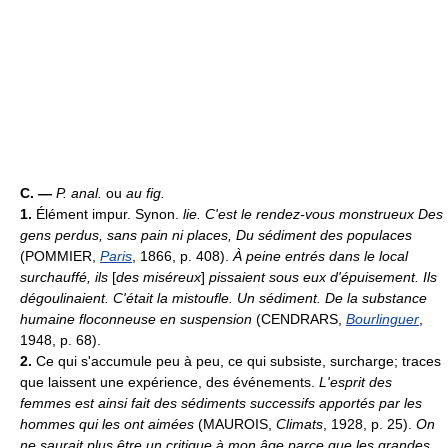
C. —
P. anal.
ou
au fig.
1.
Élément impur. Synon.
lie.
C'est le rendez-vous monstrueux Des
gens perdus, sans pain ni places, Du sédiment des populaces
(POMMIER,
Paris
, 1866, p. 408).
À peine entrés dans le local
surchauffé, ils
[
des miséreux
]
pissaient sous eux d'épuisement. Ils
dégoulinaient. C'était la mistoufle. Un sédiment. De la substance
humaine floconneuse en suspension
(CENDRARS,
Bourlinguer
,
1948, p. 68).
2.
Ce qui s'accumule peu à peu, ce qui subsiste, surcharge; traces
que laissent une expérience, des événements.
L'esprit des
femmes est ainsi fait des sédiments successifs apportés par les
hommes qui les ont aimées
(MAUROIS,
Climats
, 1928, p. 25).
On
ne saurait plus être un critique à mon âge parce que les grandes