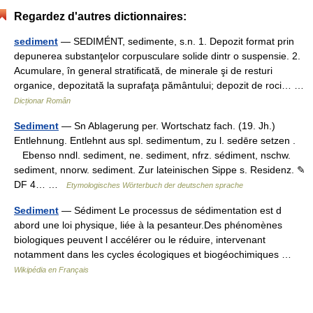
Regardez d'autres dictionnaires:
sediment
— SEDIMÉNT, sedimente, s.n. 1. Depozit format prin
depunerea substanţelor corpusculare solide dintr o suspensie. 2.
Acumulare, în general stratificată, de minerale şi de resturi
organice, depozitată la suprafaţa pământului; depozit de roci… …
Dicționar Român
Sediment
— Sn Ablagerung per. Wortschatz fach. (19. Jh.)
Entlehnung. Entlehnt aus spl. sedimentum, zu l. sedēre setzen .
Ebenso nndl. sediment, ne. sediment, nfrz. sédiment, nschw.
sediment, nnorw. sediment. Zur lateinischen Sippe s. Residenz. ✎
DF 4… …
Etymologisches Wörterbuch der deutschen sprache
Sediment
— Sédiment Le processus de sédimentation est d
abord une loi physique, liée à la pesanteur.Des phénomènes
biologiques peuvent l accélérer ou le réduire, intervenant
notamment dans les cycles écologiques et biogéochimiques …
Wikipédia en Français