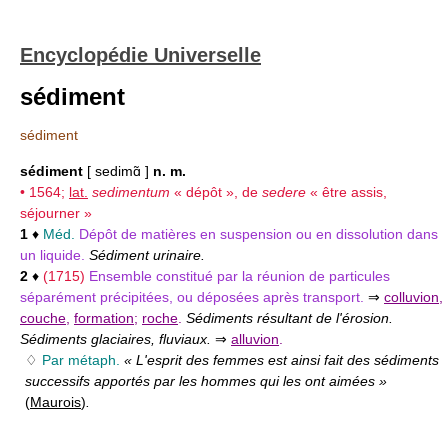
Encyclopédie Universelle
sédiment
sédiment
sédiment
[ sedimɑ̃ ]
n. m.
• 1564;
lat.
sedimentum
« dépôt », de
sedere
« être assis,
séjourner »
1
♦
Méd.
Dépôt de matières en suspension ou en dissolution dans
un liquide.
Sédiment urinaire.
2
♦
(1715)
Ensemble constitué par la réunion de particules
séparément précipitées, ou déposées après transport.
⇒
colluvion
,
couche
,
formation
;
roche
.
Sédiments résultant de l'érosion.
Sédiments glaciaires, fluviaux.
⇒
alluvion
.
♢
Par métaph.
« L'esprit des femmes est ainsi fait des sédiments
successifs apportés par les hommes qui les ont aimées »
(
Maurois
)
.