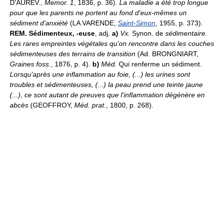
D'AUREV.,
Memor. 1
, 1836, p. 36).
La maladie a été trop longue
pour que les parents ne portent au fond d'eux-mêmes un
sédiment d'anxiété
(LA VARENDE,
Saint-Simon
, 1955, p. 373).
REM.
Sédimenteux, -euse
, adj.
a)
Vx.
Synon. de
sédimentaire.
Les rares empreintes végétales qu'on rencontre dans les couches
sédimenteuses des terrains de transition
(Ad. BRONGNIART,
Graines foss.
, 1876, p. 4).
b)
Méd.
Qui renferme un sédiment.
Lorsqu'après une inflammation au foie, (...) les urines sont
troubles et sédimenteuses, (...) la peau prend une teinte jaune
(...), ce sont autant de preuves que l'inflammation dégénère en
abcès
(GEOFFROY,
Méd. prat.
, 1800, p. 268).